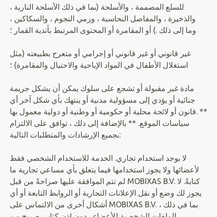
للسلع المصممة ، والأسلحة (بما في ذلك الأسلحة النارية ،
والذخيرة ، والمفاصل النحاسية ، ورمي النجوم ، والسكاكين ،
وما إلى ذلك .) أو المقامرة أو المحتوى المرتبط بأندية القمار ؛
غير قانوني أو غير قانوني أو إجرامي أو متعرج بطبيعته (مثل
استغلال الأطفال في المواد الإباحية والاحتيال والمقامرة) ؛
مادة غير مقبولة أو تشجع على سلوك يمكن أن يشكل جريمة
جنائية أو يؤدي إلى مسؤولية مدنية أو ينتهك بأي شكل آخر أي
قانون أو لائحة محلية أو حكومية أو وطنية أو دولية معمول بها. **
سياسات الموقع. ** بالإضافة إلى ذلك ، توافق على الالتزام
بجميع الإرشادات والمتطلبات التالية:
لا يوجد استخدام تجاري. الخدمة للاستخدام الشخصي فقط
لأعضائها ولا يجوز استخدامها فيما يتعلق بأي مساعي تجارية ما
لم تتم الموافقة عليها صراحةً من قبل MOBIXAS B.V. كتابةً. لا
يجوز لك وضع أو نقل الإعلانات التجارية أو الروابط التابعة أو أي
أشكال أخرى من الالتماس على MOBIXAS B.V. ، بما في ذلك
الملفات الشخصية للأعضاء ، دون إذن كتابي صريح من