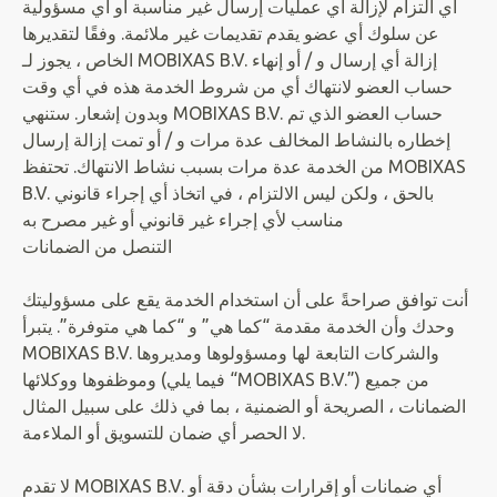
أي التزام لإزالة أي عمليات إرسال غير مناسبة أو أي مسؤولية
عن سلوك أي عضو يقدم تقديمات غير ملائمة. وفقًا لتقديرها
الخاص ، يجوز لـ MOBIXAS B.V. إزالة أي إرسال و / أو إنهاء
حساب العضو لانتهاك أي من شروط الخدمة هذه في أي وقت
وبدون إشعار. ستنهي MOBIXAS B.V. حساب العضو الذي تم
إخطاره بالنشاط المخالف عدة مرات و / أو تمت إزالة إرسال
من الخدمة عدة مرات بسبب نشاط الانتهاك. تحتفظ MOBIXAS
B.V. بالحق ، ولكن ليس الالتزام ، في اتخاذ أي إجراء قانوني
مناسب لأي إجراء غير قانوني أو غير مصرح به
التنصل من الضمانات
أنت توافق صراحةً على أن استخدام الخدمة يقع على مسؤوليتك
وحدك وأن الخدمة مقدمة “كما هي” و “كما هي متوفرة”. يتبرأ
MOBIXAS B.V. والشركات التابعة لها ومسؤولوها ومديروها
وموظفوها ووكلائها (فيما يلي “MOBIXAS B.V.”) من جميع
الضمانات ، الصريحة أو الضمنية ، بما في ذلك على سبيل المثال
لا الحصر أي ضمان للتسويق أو الملاءمة.
لا تقدم MOBIXAS B.V. أي ضمانات أو إقرارات بشأن دقة أو