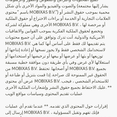
والصوت والفيديو والمواد الأخرى بأي شكل (يشار إليها مجتمعة
باسم “محتوى MOBIXAS B.V.”) محمية بموجب حقوق النشر أو
العلامات التجارية أو الخدمة أو براءات الاختراع أو حقوق الملكية
الأخرى وهي مملوكة لشركة MOBIXAS B.V. أو مرخصة لها ،
وتخضع لحقوق الملكية الفكرية بموجب القوانين والاتفاقيات
الأمريكية والدولية. أنت تدرك وتوافق على أن جميع محتويات
MOBIXAS B.V. يتم تقديمها لك فقط على أساس أنها كما هي
لاستخدامك الشخصي فقط ولا يجوز نسخها أو إعادة إنتاجها أو
توزيعها أو بثها أو عرضها أو بيعها أو ترخيصها أو استخدامها أو
استغلالها لأي غرض وفي بأي طريقة دون موافقة خطية مسبقة
من MOBIXAS B.V. أو أصحابها. تحتفظ MOBIXAS B.V. بجميع
الحقوق غير الممنوحة لك صراحة. إذا قمت بتنزيل أو طباعة أو
عرض أي محتوى MOBIXAS B.V. للاستخدام الشخصي ، فيجب
عليك الاحتفاظ بجميع حقوق النشر وإشعارات الملكية الأخرى. **
عمليات تقديم المحتوى وسياسات مواقع الويب
إقرارات حول المحتوى الذي تقدمه. ** عندما تقدم أي عمليات
إرسال إلى MOBIXAS B.V. ، فإنك تفهم وتقبل المسؤولية