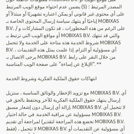
المصدر المرتبط ؛ (5) يضمن عدم احتواء موقع الويب المرتبط
على أي محتوى غير قانوني أو يمكن اعتباره تشهيريًا أو مبتذلاً أو
إباحيًا أو ينتهك سياسة إرسال المحتوى الخاصة بـ MOBIXAS
B.V.. على الرغم من هذه المحظورات ، قد تكون المشاركات و /
أو مواقع الويب التي ترتبط بـ MOBIXAS B.V. والتي قد تنتهك
شروط الخدمة هذه متاحة على الخدمة ولا تتحمل MOBIXAS
B.V. أي مسؤولية أو التزام. إذا علمت بمثل هذه التقديمات ،
يرجى الاتصال بـ MOBIXAS B.V. من خلال النقر على رابط
“الإبلاغ عن إساءة” على صفحة الويب المناسبة. **
انتهاكات حقوق الملكية الفكرية وشروط الخدمة
مع تزويد الإخطار والوثائق المناسبة ، ستزيل MOBIXAS B.V. أي
إرسال ينتهك حقوق الملكية الفكرية للآخر ويحتفظ بالحق في
إزالة أي إرسال دون إشعار مسبق. MOBIXAS B.V. لا تتحمل أي
مسؤولية عن مراقبة الخدمة. في حالة اختيار MOBIXAS B.V.
لمراجعة أي تقديم (تخضع هذه المراجعة لتقدير MOBIXAS B.V.
فقط) ، لا تتحمل MOBIXAS B.V. أي مسؤولية عن التقديمات أو