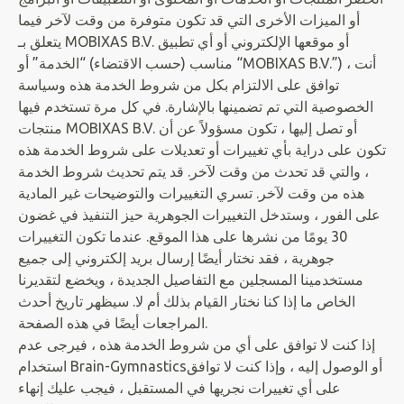
أو الميزات الأخرى التي قد تكون متوفرة من وقت لآخر فيما
يتعلق بـ MOBIXAS B.V. أو موقعها الإلكتروني أو أي تطبيق
مناسب (حسب الاقتضاء) “الخدمة” أو “MOBIXAS B.V.”) ، أنت
توافق على الالتزام بكل من شروط الخدمة هذه وسياسة
الخصوصية التي تم تضمينها بالإشارة. في كل مرة تستخدم فيها
منتجات MOBIXAS B.V. أو تصل إليها ، تكون مسؤولاً عن أن
تكون على دراية بأي تغييرات أو تعديلات على شروط الخدمة هذه
، والتي قد تحدث من وقت لآخر. قد يتم تحديث شروط الخدمة
هذه من وقت لآخر. تسري التغييرات والتوضيحات غير المادية
على الفور ، وستدخل التغييرات الجوهرية حيز التنفيذ في غضون
30 يومًا من نشرها على هذا الموقع. عندما تكون التغييرات
جوهرية ، فقد نختار أيضًا إرسال بريد إلكتروني إلى جميع
مستخدمينا المسجلين مع التفاصيل الجديدة ، ويخضع لتقديرنا
الخاص ما إذا كنا نختار القيام بذلك أم لا. سيظهر تاريخ أحدث
المراجعات أيضًا في هذه الصفحة.
إذا كنت لا توافق على أي من شروط الخدمة هذه ، فيرجى عدم
استخدام Brain-Gymnasticsأو الوصول إليه ، وإذا كنت لا توافق
على أي تغييرات نجريها في المستقبل ، فيجب عليك إنهاء