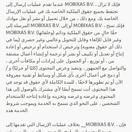
عندما تقدم عمليات إرسال إلى MOBIXAS B.V. ، فإنك لا تزال
تحتفظ بجميع حقوق الملكية الخاصة بك في عمليات الإرسال
الخاصة بك. ومع ذلك ، من خلال تحميل أو نشر أو نقل موادك
المرسلة إلى MOBIXAS B.V. أو إلى MOBIXAS B.V. ، فإنك تمنح
MOBIXAS B.V. (وخلفائها) حقًا خالٍ من حقوق الملكية ودائم
وغير قابل للإلغاء وقابل للتحويل وعالمي وغير حصري (بما في
ذلك أي حقوق معنوية) وترخيص لـ استخدام أو ترخيص أو إعادة
إنتاج أو تعديل أو تكييف أو نشر أو ترجمة أو إنشاء أعمال مشتقة
من ، أو توزيع ، أو الحصول على إيرادات أو مكافآت أخرى ،
والتواصل مع الجمهور ، وتنفيذ وعرض المحتوى (كليًا أو جزئيًا) و /
أو دمج في أعمال أخرى بأي شكل أو وسائط أو تقنية معروفة
الآن أو تم تطويرها لاحقًا ، للمدة الكاملة لأي حقوق قد توجد في
هذا المحتوى. أنت تسمح أيضًا لأي مشترك بالوصول إلى هذا
المحتوى وعرضه وعرضه وتخزينه وإعادة إنتاجه للاستخدام
الشخصي ، على النحو الذي تسمح به الخدمة وبموجب شروط
الخدمة هذه.
بخلاف عمليات الإرسال التي تقدمها إلى __MOBIXAS B.V. ، فإن
جميع المحتويات والبرامج والنصوص والصور والرسومات