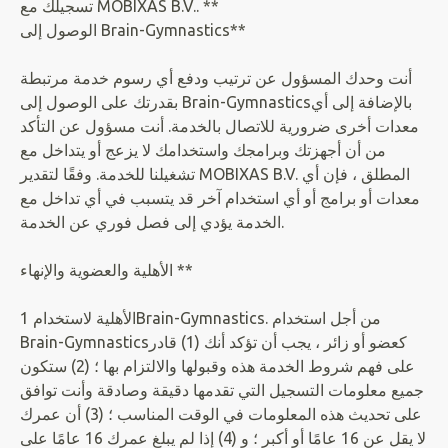
تسجيلك مع MOBIXAS B.V.. **
الوصول إلى Brain-Gymnastics**
أنت وحدك المسؤول عن ترتيب ودفع أي رسوم خدمة مرتبطة
بقدرتك على الوصول إلى Brain-Gymnasticsبالإضافة إلى أي
معدات أخرى ضرورية للاتصال بالخدمة. أنت مسؤول عن التأكد
من أن أجهزتك وبرامجك واستخدامك لا يزعج أو يتداخل مع
تشغيلنا للخدمة. وفقًا لتقدير MOBIXAS B.V. المطلق ، فإن أي
معدات أو برامج أو أي استخدام آخر قد يتسبب في أي تداخل مع
الخدمة يؤدي إلى فصل فوري عن الخدمة.
الأهلية والعضوية والإنهاء **
الأهلية لاستخدام 1Brain-Gymnastics. من أجل استخدام
Brain-Gymnasticsكعضو أو زائر ، يجب أن تؤكد أنك (1) قادر
على فهم شروط الخدمة هذه وقبولها والالتزام بها ؛ (2) ستكون
جميع معلومات التسجيل التي تقدمها دقيقة وصادقة وأنت توافق
على تحديث هذه المعلومات في الوقت المناسب ؛ (3) أن عمرك
لا يقل عن 16 عامًا أو أكبر ؛ و (4) إذا لم يبلغ عمرك 16 عامًا على