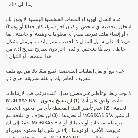
وما إلى ذلك ؛
عدم انتحال الهوية أو الملفات الشخصية الوهمية. لا يجوز لك
انتحال شخصية أي شخص أو كيان آخر (سواء كان فعليًا أو وهميًا)
، أو إنشاء ملف تعريف يقدم أي معلومات وهمية أو خاطئة ، بما
في ذلك على سبيل المثال لا الحصر ، عمر زائف ، أو يمثل بشكل
خاطئ ارتباطًا بشخص أو كيان آخر دون تصريح صريح إذن من
هذا الشخص أو الكيان ؛
عدم بيع أو نقل الملفات الشخصية. يُمنع منعًا باتًا من بيع ملف
التعريف الخاص بك أو نقله بطريقة أخرى ؛ و
لا يوجد ربط أو تأطير غير مصرح به. إذا كنت ترغب في الارتباط بـ
MOBIXAS B.V. ، فأنت توافق على أنك: (1) لن تنسخ محتوى
الخدمة ؛ (2) عدم تأطير البيئة المحيطة بأي من محتوى الخدمة
أو تحديدها ؛ (3) لن تحرّف أي علاقة مع MOBIXAS B.V. أو تشير
ضمنًا إلى أن MOBIXAS B.V. مرتبطة بمنتجاتك أو خدماتك أو
عروضك الأخرى أو تؤيدها ؛ (4) لن يكون لها محتوى مهين أو
معلومات خاطئة حول MOBIXAS B.V. على موقع الويب أو