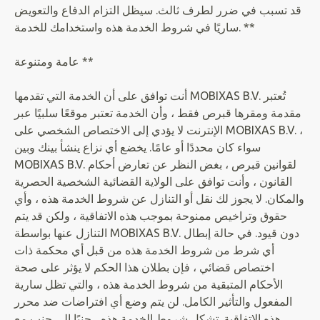
قد تسبب في ضرر لطرف ثالث. سيظل التزام الدفاع والتعويض
ساريًا في شروط الخدمة هذه واستخدامك للخدمة. **
عامة ومتنوعة **
أنت توافق على أن الخدمة التي تقدمها MOBIXAS B.V. تُعتبر
مقدمة ومقرها قبرص فقط ، وأن الخدمة تعتبر موقعًا سلبيًا عبر
الإنترنت لا يؤدي إلى الاختصاص الشخصي على MOBIXAS B.V. ،
سواء كان محددًا أو عامًا. يخضع أي نزاع ينشأ بينك وبين
MOBIXAS B.V. لقوانين قبرص ، بغض النظر عن تعارض أحكام
القانون ، وأنت توافق على الولاية القضائية الشخصية الحصرية
والمكان. لا يجوز لك نقل أو التنازل عن شروط الخدمة هذه ، وأي
حقوق وتراخيص ممنوحة بموجب هذه الاتفاقية ، ولكن قد يتم
التنازل عنها بواسطة MOBIXAS B.V. دون قيود. في حالة إبطال
أي شرط من شروط الخدمة هذه من قبل أي محكمة ذات
اختصاص قضائي ، فإن بطلان هذا الحكم لا يؤثر على صحة
الأحكام المتبقية من شروط الخدمة هذه ، والتي تظل سارية
المفعول والتأثير الكامل. لن يتم وضع أي افتراضات ضد محرر
هذه الاتفاقية. تشكل شروط الخدمة هذه ، جنبًا إلى جنب مع