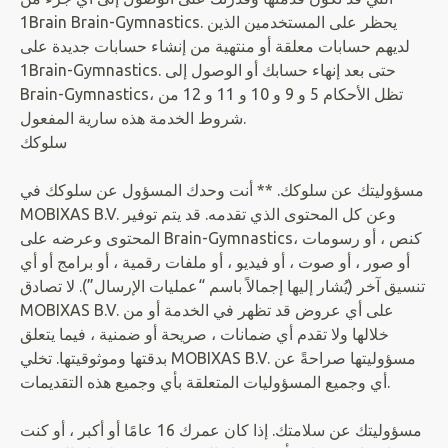
1Brain Brain-Gymnastics. يحظر على المستخدمين الذين
لديهم حسابات معلقة أو منتهية من إنشاء حسابات جديدة على
1Brain-Gymnastics. حتى بعد إنهاء حسابك أو الوصول إلى
Brain-Gymnastics، تظل الأحكام 5 و 9 و 10 و 11 و 12 من
شروط الخدمة هذه سارية المفعول.
سلوكك
مسؤوليتك عن سلوكك. ** أنت وحدك المسؤول عن سلوكك في
MOBIXAS B.V. وعن كل المحتوى الذي تقدمه. قد يتم توفير
المحتوى وعرضه على Brain-Gymnasticsكنص ، أو رسومات ،
أو صور ، أو صوت ، أو فيديو ، أو ملفات رقمية ، أو برامج أو أي
تنسيق آخر (يُشار إليها إجمالاً باسم “عمليات الإرسال”). لا تصادق
MOBIXAS B.V. على أي عروض قد تظهر في الخدمة أو من
خلالها ولا تقدم أي ضمانات ، صريحة أو ضمنية ، فيما يتعلق
بدقتها وموثوقيتها. تخلي MOBIXAS B.V. مسؤوليتها صراحةً عن
أي وجميع المسؤوليات المتعلقة بأي وجميع هذه التقديمات.
مسؤوليتك عن سلامتك. إذا كان عمرك 16 عامًا أو أكبر ، أو كنت