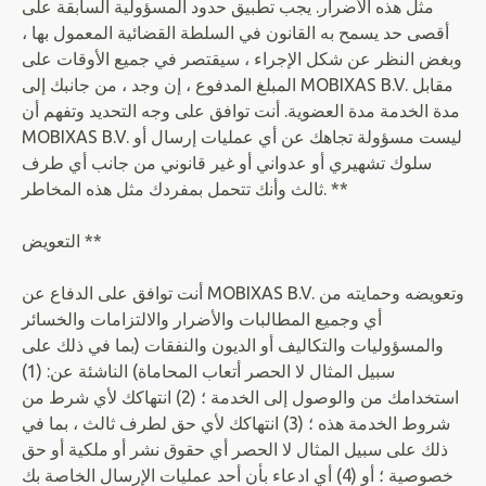
مثل هذه الأضرار. يجب تطبيق حدود المسؤولية السابقة على
أقصى حد يسمح به القانون في السلطة القضائية المعمول بها ،
وبغض النظر عن شكل الإجراء ، سيقتصر في جميع الأوقات على
المبلغ المدفوع ، إن وجد ، من جانبك إلى MOBIXAS B.V. مقابل
مدة الخدمة مدة العضوية. أنت توافق على وجه التحديد وتفهم أن
MOBIXAS B.V. ليست مسؤولة تجاهك عن أي عمليات إرسال أو
سلوك تشهيري أو عدواني أو غير قانوني من جانب أي طرف
ثالث وأنك تتحمل بمفردك مثل هذه المخاطر. **
التعويض **
أنت توافق على الدفاع عن MOBIXAS B.V. وتعويضه وحمايته من
أي وجميع المطالبات والأضرار والالتزامات والخسائر
والمسؤوليات والتكاليف أو الديون والنفقات (بما في ذلك على
سبيل المثال لا الحصر أتعاب المحاماة) الناشئة عن: (1)
استخدامك من والوصول إلى الخدمة ؛ (2) انتهاكك لأي شرط من
شروط الخدمة هذه ؛ (3) انتهاكك لأي حق لطرف ثالث ، بما في
ذلك على سبيل المثال لا الحصر أي حقوق نشر أو ملكية أو حق
خصوصية ؛ أو (4) أي ادعاء بأن أحد عمليات الإرسال الخاصة بك