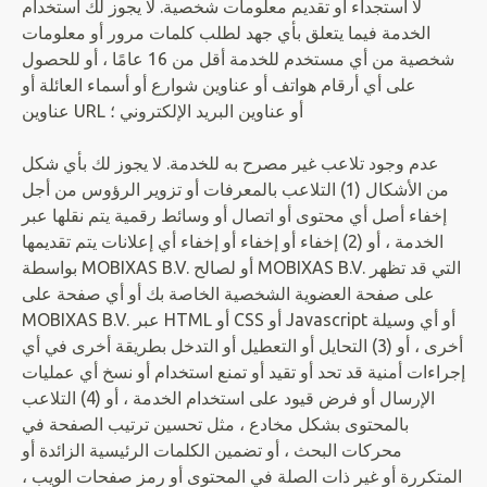
لا استجداء أو تقديم معلومات شخصية. لا يجوز لك استخدام
الخدمة فيما يتعلق بأي جهد لطلب كلمات مرور أو معلومات
شخصية من أي مستخدم للخدمة أقل من 16 عامًا ، أو للحصول
على أي أرقام هواتف أو عناوين شوارع أو أسماء العائلة أو
عناوين URL أو عناوين البريد الإلكتروني ؛
عدم وجود تلاعب غير مصرح به للخدمة. لا يجوز لك بأي شكل
من الأشكال (1) التلاعب بالمعرفات أو تزوير الرؤوس من أجل
إخفاء أصل أي محتوى أو اتصال أو وسائط رقمية يتم نقلها عبر
الخدمة ، أو (2) إخفاء أو إخفاء أو إخفاء أي إعلانات يتم تقديمها
بواسطة MOBIXAS B.V. أو لصالح MOBIXAS B.V. التي قد تظهر
على صفحة العضوية الشخصية الخاصة بك أو أي صفحة على
MOBIXAS B.V. عبر HTML أو CSS أو Javascript أو أي وسيلة
أخرى ، أو (3) التحايل أو التعطيل أو التدخل بطريقة أخرى في أي
إجراءات أمنية قد تحد أو تقيد أو تمنع استخدام أو نسخ أي عمليات
الإرسال أو فرض قيود على استخدام الخدمة ، أو (4) التلاعب
بالمحتوى بشكل مخادع ، مثل تحسين ترتيب الصفحة في
محركات البحث ، أو تضمين الكلمات الرئيسية الزائدة أو
المتكررة أو غير ذات الصلة في المحتوى أو رمز صفحات الويب ،