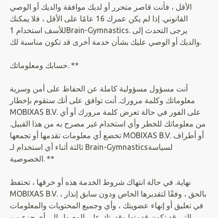
الأقل ، فأنت قاصر متحرر أو لديك موافقة والديك أو الوصي
القانوني. إذا لم يكن عمرك 16 عامًا على الأقل ، فلا يمكنك
للأسف استخدام 1Brain-Gymnastics. يرجى التحدث إلى
والديك أو الوصي عليك بشأن خدمة أخرى قد تكون مناسبة لك.
حسابك ومعلوماتك. **
أنت مسؤول مسؤولية كاملة عن الحفاظ على أمن وسرية
معلوماتك وكلمة مرورك. أنت توافق على أنك ستقوم بإخطار
MOBIXAS B.V. على الفور في حالة تعرض كلمة مرورك أو أي
من معلوماتك للخطر وأي استخدام غير مصرح به من هذا القبيل.
تخضع أي معلومات تقدمها أو تجمعها MOBIXAS B.V. أو أطراف
ثالثة أثناء أي استخدام لـ Brain-Gymnasticsلسياسة
الخصوصية. **
نهاية. في حالة انتهاك شروط الخدمة هذه أو خرقها ، تحتفظ
MOBIXAS B.V. بالحق ، وفقًا لتقديرها الخاص ودون سابق إنذار ،
في تعليق أو إنهاء عضويتك ، وأي وجميع المحتويات والمعلومات
التي قد تكون قدمتها وقدرتك على الوصول إلى أي جزء من